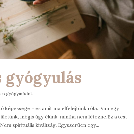
 gyógyulás
tes gyógymódok
ó képessége – és amit ma elfelejtünk róla. Van egy
ületünk, mégis úgy élünk, mintha nem létezne.Ez a test
m spirituális kiváltság. Egyszerűen egy...