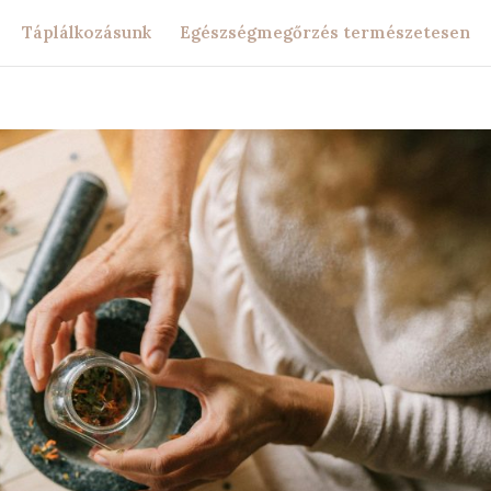
Táplálkozásunk
Egészségmegőrzés természetesen