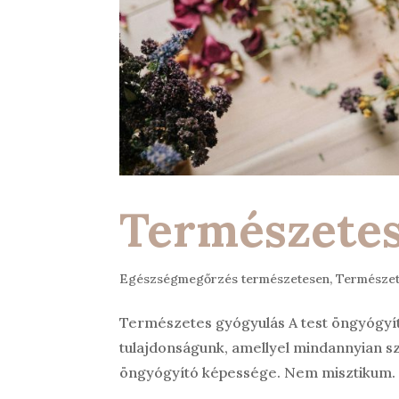
Természetes
Egészségmegőrzés természetesen
,
Természe
Természetes gyógyulás A test öngyógyít
tulajdonságunk, amellyel mindannyian sz
öngyógyító képessége. Nem misztikum. Ne