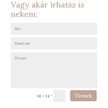
Vagy akár írhatsz is
nekem:
Üzenek
=
10 + 14