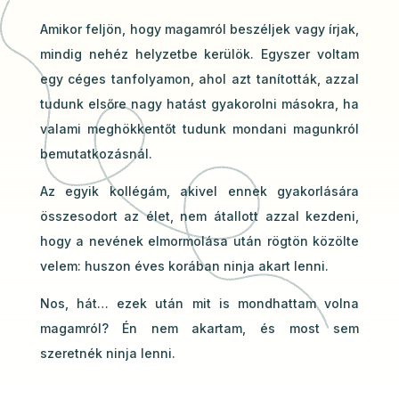
Amikor feljön, hogy magamról beszéljek vagy írjak,
mindig nehéz helyzetbe kerülök. Egyszer voltam
egy céges tanfolyamon, ahol azt tanították, azzal
tudunk elsőre nagy hatást gyakorolni másokra, ha
valami meghökkentőt tudunk mondani magunkról
bemutatkozásnál.
Az egyik kollégám, akivel ennek gyakorlására
összesodort az élet, nem átallott azzal kezdeni,
hogy a nevének elmormolása után rögtön közölte
velem: huszon éves korában ninja akart lenni.
Nos, hát… ezek után mit is mondhattam volna
magamról? Én nem akartam, és most sem
szeretnék ninja lenni.