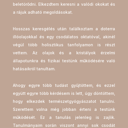
beletörődni. Elkezdtem keresni a valódi okokat és
a rájuk adható megoldásokat.
Hosszas keresgélés után találkoztam a doterra
illóolajokkal és egy csodálatos oktatóval, akinél
végül több holisztikus tanfolyamon is részt
vettem. Az olajok és a kristályok érzelmi
állapotunkra és fizikai testünk működésére való
hatásaikról tanultam.
Ahogy egyre több tudást gyűjtöttem, és ezzel
együtt egyre több kérdésem is lett, úgy döntöttem,
hogy elkezdek természetgyógyászatot tanulni.
Szerettem volna még jobban érteni a testünk
működését. Ez a tanulás jelenleg is zajlik.
Tanulmányaim során viszont annyi sok csodát